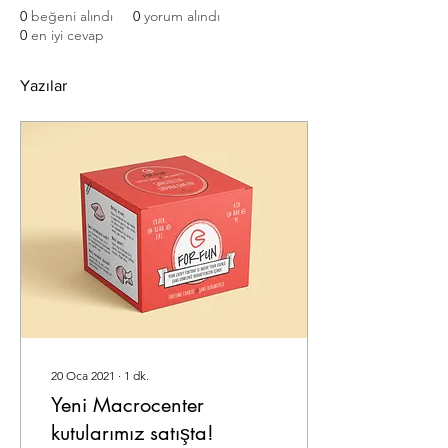
0
beğeni alındı
0
yorum alındı
0
en iyi cevap
Yazılar
20 Oca 2021
∙
1
dk.
Yeni Macrocenter
kutularımız satışta!