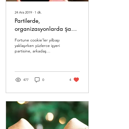
24 Ara 2019
∙
1
dk.
Partilerde,
organizasyonlarda şans
kurabiyesi lezzeti
Fortune cookie'ler yılbaşı
yaklaşırken yüzlerce işyeri
partisine, arkadaş
toplantısına,
organizasyonlara lezzet ve
neşe katıyor. Yılbaşı...
477
0
4