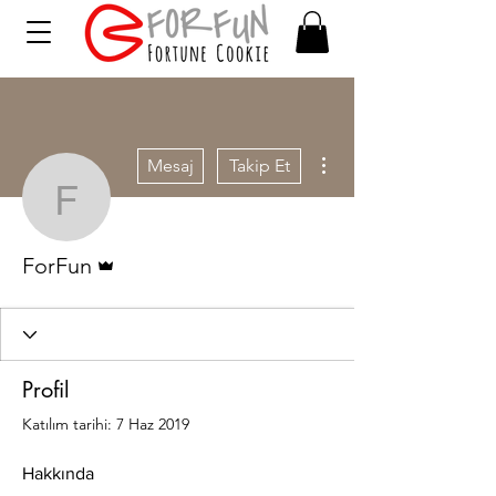
Diğer Eylemler
Mesaj
Takip Et
ForFun
Admin
ForFun
Profil
Katılım tarihi: 7 Haz 2019
Hakkında