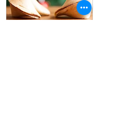
30 Kas 2019
∙
1
dk.
Yeni yılın şans
kurabiyeleri
Yılbaşı, fortune cookie'lerin
en heyecanla kırıldığı
zaman. Yılın bu zamanında
şans kurabiyelerimizin
içinde biribirinden güzel
yeni yıl...
1010
0
1