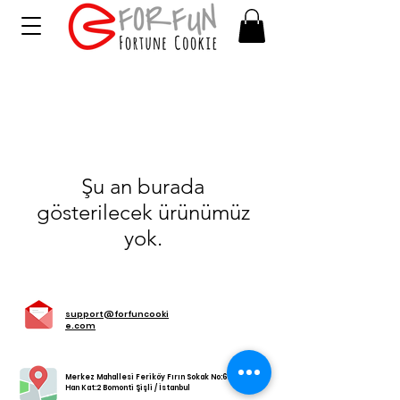
Şu an burada
gösterilecek ürünümüz
yok.
support@forfuncooki
e.com
Merkez Mahallesi Feriköy Fırın Sokak No:65 Yumak
Han Kat:2 Bomonti Şişli / İstanbul