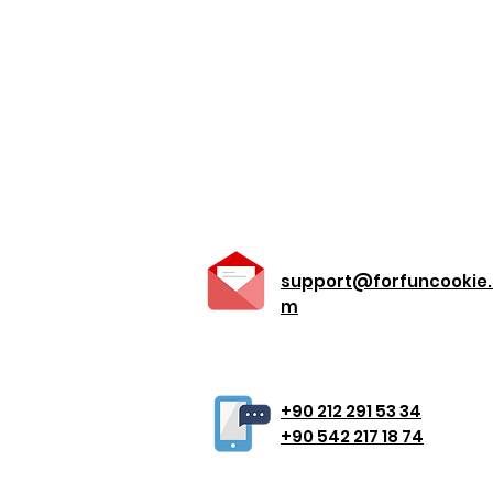
support@forfuncookie
m
+90 212 291 53 34
+90 542 217 18 74