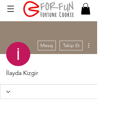
Diğer Eylemler
Mesaj
Takip Et
İlayda Kizgir